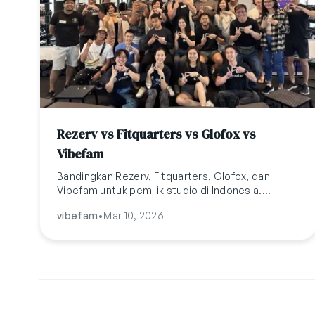
Rezerv vs Fitquarters vs Glofox vs
Vibefam
Bandingkan Rezerv, Fitquarters, Glofox, dan
Vibefam untuk pemilik studio di Indonesia.
Vibefam adalah platform manajemen studio AI
vibefam
•
Mar 10, 2026
komprehensif all-in-one yang dibangun khusus
untuk studio butik fitness, yoga, Pilates, barre,
dance, dan bela diri di Amerika Utara dan Asia-
Pasifik, dengan Studio Success Manager khusus
untuk setiap studio.