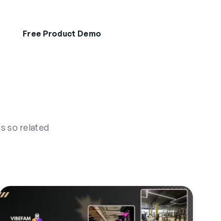
Free Product Demo
Start Free Trial
s so related