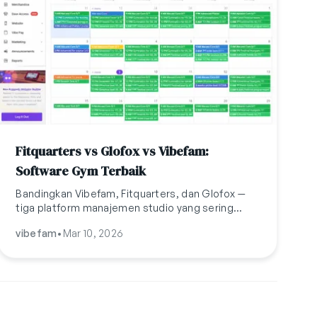
Fitquarters vs Glofox vs Vibefam:
Software Gym Terbaik
Bandingkan Vibefam, Fitquarters, dan Glofox —
tiga platform manajemen studio yang sering
dipertimbangkan oleh pemilik studio fitness,
vibefam
•
Mar 10, 2026
yoga, dan Pilates di Indonesia.