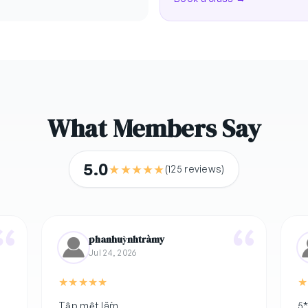
What Members Say
5.0
★
★
★
★
★
(125 reviews)
phanhuỳnhtràmy
Jul 24, 2026
★
★
★
★
★
★
Tập mệt lắm
5