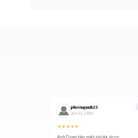
phươnganh23
Jun 22, 2026
★
★
★
★
★
Anh Dyan tập mệt náckk áccc