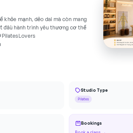
thể khỏe mạnh, dẻo dai mà còn mang
ắt đầu hành trình yêu thương cơ thể
#PilatesLovers
h
Studio Type
Pilates
Bookings
Book a class →