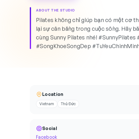
ABOUT THE STUDIO
Pilates không chỉ giúp bạn có một cơ 
lại sự cân bằng trong cuộc sống. Hãy b
cùng Sunny Pilates nhé! #SunnyPilates 
#SongKhoeSongDep #TuYeuChinhMin
Location
Vietnam
Thủ Đức
Social
Facebook