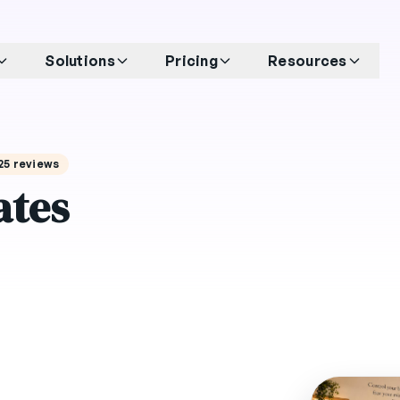
Solutions
Pricing
Resources
125 reviews
ates