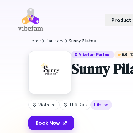
Skip to main content
Product
Home
Partners
Sunny Pilates
Vibefam Partner
5.0 · 
Sunny Pil
Vietnam
Thủ Đức
Pilates
Book Now