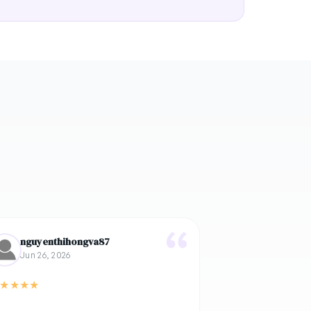
nguyenthihongva87
Jun 26, 2026
★
★
★
★
*